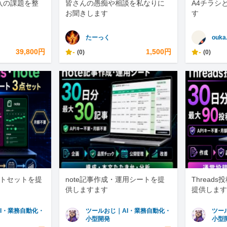
入の課題を整
皆さんの愚痴や相談を私なりに
A4チラシ
お聞きします
す
たーっく
ouka
39,800円
-
1,500円
-
(0)
(0)
ートセットを提
note記事作成・運用シートを提
Thread
供しますます
提供します
I・業務自動化・
ツールおじ｜AI・業務自動化・
ツー
小型開発
小型