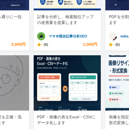
ル通りに一括
記事を分析し、検索順位アップ
PDFを分
の改善案を提案します
ます
マサ＠競合記事分析SEO
ouka
3,000円
-
1,000円
-
(0)
(0)
業を正確・迅
PDF・画像の表をExcel・CSVに
画像を指定
ます
データ化します
形式変換し