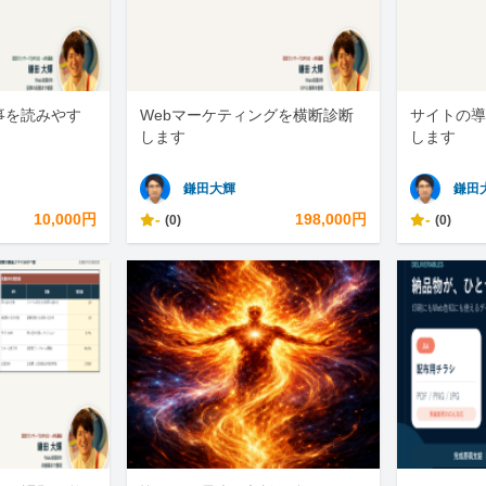
事を読みやす
Webマーケティングを横断診断
サイトの導
します
します
鎌田大輝
鎌田
10,000円
-
198,000円
-
(0)
(0)