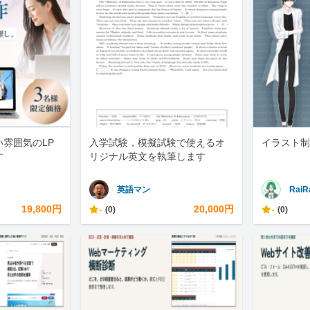
雰囲気のLP
入学試験，模擬試験で使えるオ
イラスト制
す
リジナル英文を執筆します
英語マン
RaiR
19,800円
-
20,000円
-
(0)
(0)