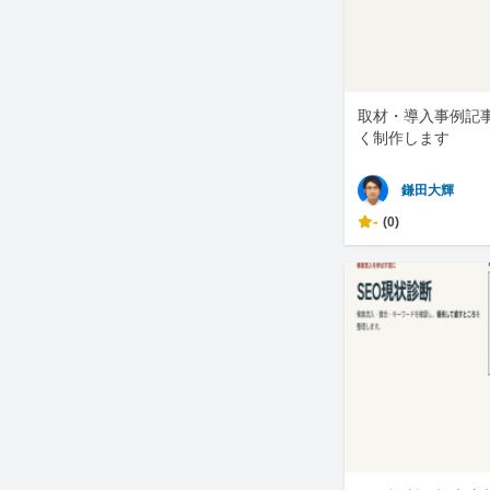
取材・導入事例記
く制作します
鎌田大輝
-
(0)