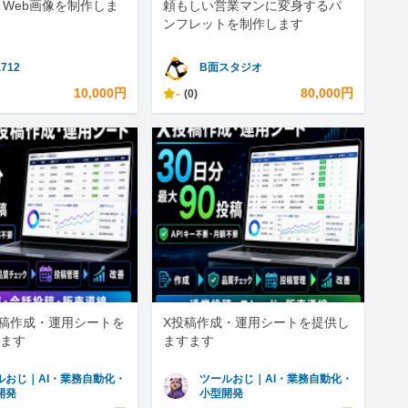
とWeb画像を制作しま
頼もしい営業マンに変身するパ
ンフレットを制作します
.712
B面スタジオ
10,000円
-
80,000円
(0)
s投稿作成・運用シートを
X投稿作成・運用シートを提供し
ます
ますます
ルおじ｜AI・業務自動化・
ツールおじ｜AI・業務自動化・
開発
小型開発