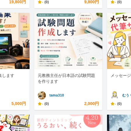
19,800円
-
9,800円
-
(0)
(0)
編集します
元教務主任が日本語の試験問題
メッセージ
を作ります
tama310
むう
5,000円
-
2,000円
-
(0)
(0)