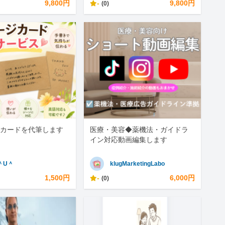
9,800円
-
9,800円
(0)
カードを代筆します
医療・美容◆薬機法・ガイドラ
イン対応動画編集します
＾U＾
klugMarketingLabo
1,500円
-
6,000円
(0)