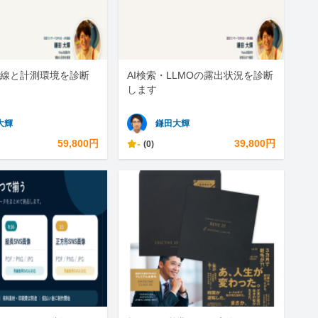
線と計測環境を診断
AI検索・LLMOの露出状況を診断
します
大輝
鎌田大輝
59,800円
-
39,800円
(0)