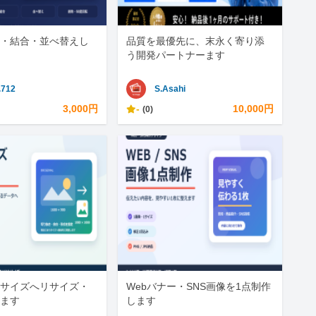
割・結合・並べ替えし
品質を最優先に、末永く寄り添
う開発パートナーます
.712
S.Asahi
3,000円
-
10,000円
(0)
サイズへリサイズ・
Webバナー・SNS画像を1点制作
ます
します