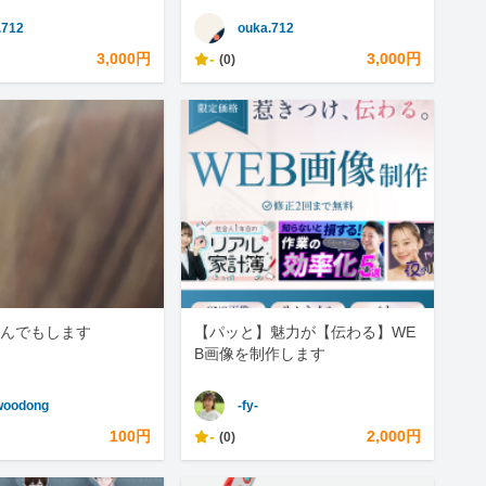
.712
ouka.712
3,000円
-
3,000円
(0)
んでもします
【パッと】魅力が【伝わる】WE
B画像を制作します
woodong
-fy-
100円
-
2,000円
(0)