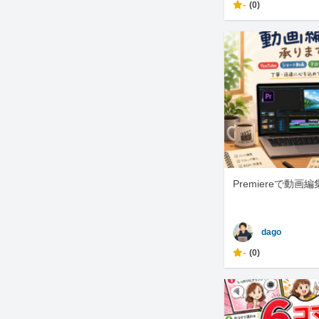
-
(0)
Premiereで動画
dago
-
(0)