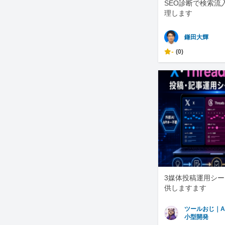
SEO診断で検索流
理します
鎌田大輝
-
(0)
3媒体投稿運用シ
供しますます
ツールおじ｜A
小型開発