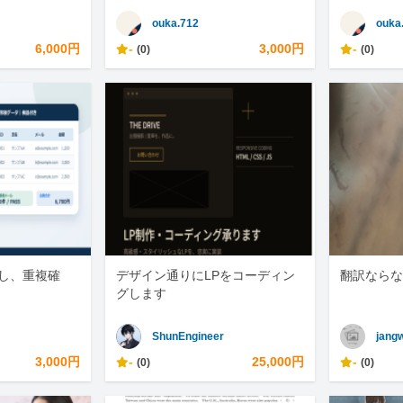
r
ouka.712
ouka
6,000円
-
3,000円
-
(0)
(0)
整形し、重複確
デザイン通りにLPをコーディン
翻訳ならな
グします
ShunEngineer
jang
3,000円
-
25,000円
-
(0)
(0)