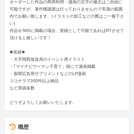
オーダーした作品の商用利用・漫画の文字の修正はご自由に
可能ですが、著作権讓渡は行っておりませんので常識の範囲
内でお願い致します。(イラストの加工などの際はご一報下さ
い)

作品をSNSに掲載の場合、実績として可能であればRTさせて
頂けると嬉しいです！

✱実績✱

・大手関西放送局のイベント用イラスト

・｢マイナビウーマン子育て」様にて漫画掲載

・新聞広告用サプリメントなどのLP漫画

ココナラで200件以上納品

など実績多数

どうぞよろしくお願いいたします。
職歴