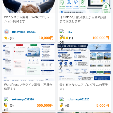
Webシステム開発・Webアプリケー
【Kintone】部分修正から全体設計
ション開発ます
まで支援します
funayama_199611
le.y
-
10,000円
5.0
100,000円
(0)
(1)
WordPressプラグイン調査・不具合
最も有名なシニアプログラムの王子
修正ます
ます
tokunaga031320
tokunaga031320
-
500,000円
-
5,000円
(0)
(0)