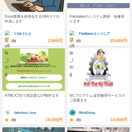
Excel業務を効率化するVBAマクロ
Filemakerのシステム開発・改修承
作成します
ります
CJゆうたん
FileMakerエンジニア
-
2,980円
-
25,000円
(0)
(0)
HTML/CSSで高品質なLP制作ます
NCプログラム,金型修理サービスの
ご提案ます
fabulous_lucy
MinhDung
-
15,000円
-
10,000円
(0)
(0)