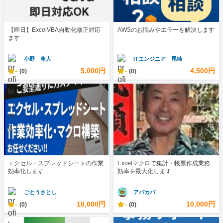
【即日】ExcelVBA自動化修正対応
AWSのお悩みやエラーを解決します
ます
小野 隼人
ITエンジニア 尾崎
-
5,000円
-
4,500円
(0)
(0)
エクセル・スプレッドシートの作業
Excelマクロで集計・帳票作成業務
効率化します
効率を最大化します
ごとうさとし
アパカバ
-
10,000円
-
10,000円
(0)
(0)