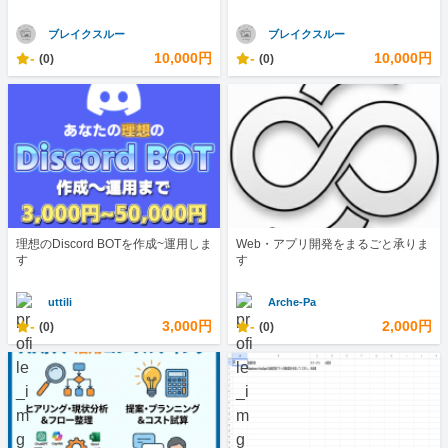
ブレイクスルー
ブレイクスルー
-
10,000円
-
10,000円
(0)
(0)
理想のDiscord BOTを作成~運用しま
Web・アプリ開発をまるごと承りま
す
す
uttili
Arche-Pa
-
3,000円
-
2,000円
(0)
(0)