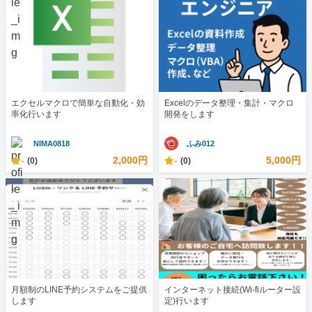
エクセルマクロで簡単な自動化・効
Excelのデータ整理・集計・マクロ
率化行います
開発をします
NIMA0818
ふみ012
-
2,000円
-
5,000円
(0)
(0)
月額制のLINE予約システムをご提供
インターネット接続(Wi-fiルーター設
します
定)行います