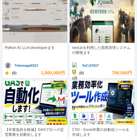
Python AI, LLm developerます
next.jsを利用した競馬管理システム
の開発ます
Tokunaga0313
YuC@0117
-
1,000,000円
-
700,000円
(0)
(0)
【作業負担を軽減】GASで日々の定
CSV・Excel作業の自動化ツールを
型業務を自動化します
作成します