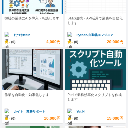
御社の業務にAIを導入・相談します
SaaS連携・API活用で業務を自動化
します
たつやttbiz
Python/自動化エンジニア
-
4,000円
-
20,000円
(0)
(0)
作業を自動化・効率化します
Perlで業務効率化スクリプトを作成
します
カイト 業務サポート
Yut.N
-
10,000円
-
15,000円
(0)
(0)