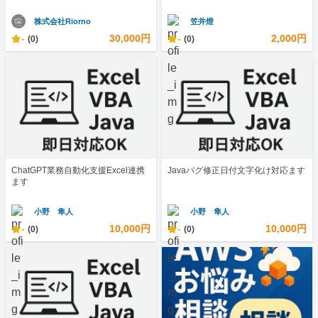
株式会社Riorno
笠井燈
-
30,000円
-
2,000円
(0)
(0)
ChatGPT業務自動化支援Excel連携
Javaバグ修正日付文字化け対応ます
ます
小野 隼人
小野 隼人
-
10,000円
-
10,000円
(0)
(0)