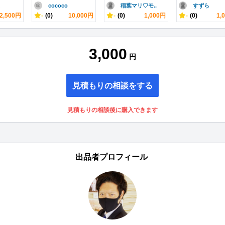
cococo
稲葉マリ♡モ..
すずら
2,500円
-
(0)
10,000円
-
(0)
1,000円
-
(0)
1,
3,000
円
見積もりの相談をする
見積もりの相談後に購入できます
出品者プロフィール