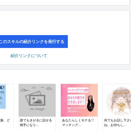
このスキルの紹介リンクを発行する
紹介リンクについて
家族、ど
誰でもきがるに話せる
あなたらしくモテる♡
何でもお話し下さ
相手になり...
マッチング...
ね。お待ちし...