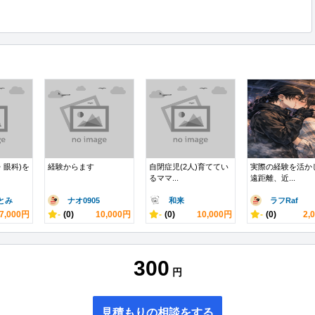
・眼科)を
経験からます
自閉症児(2人)育ててい
実際の経験を活か
るママ...
遠距離、近...
とみ
ナオ0905
和来
ラフRaf
7,000円
-
(0)
10,000円
-
(0)
10,000円
-
(0)
2,
300
円
見積もりの相談をする