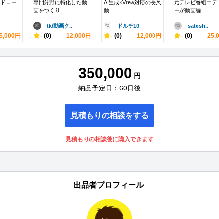
）ドロー
専門分野に特化した動
AI生成×Vrew対応の長尺
元テレビ番組エデ
画をつくり...
動...
ーが動画編...
tk/動画ク..
ドルチ10
satosh..
5,000円
-
(0)
12,000円
-
(0)
12,000円
-
(0)
25,
350,000
円
納品予定日：60日後
見積もりの相談をする
見積もりの相談後に購入できます
出品者プロフィール