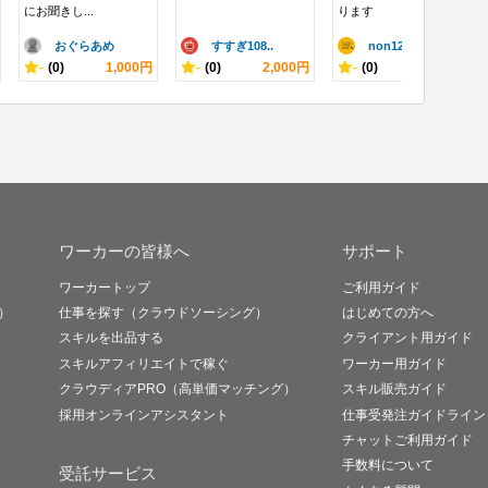
にお聞きし...
ります
おぐらあめ
すすぎ108..
non123..
-
(0)
1,000円
-
(0)
2,000円
-
(0)
3,000円
ワーカーの皆様へ
サポート
ワーカートップ
ご利用ガイド
）
仕事を探す（クラウドソーシング）
はじめての方へ
スキルを出品する
クライアント用ガイド
スキルアフィリエイトで稼ぐ
ワーカー用ガイド
クラウディアPRO（高単価マッチング）
スキル販売ガイド
採用オンラインアシスタント
仕事受発注ガイドライン
チャットご利用ガイド
手数料について
受託サービス