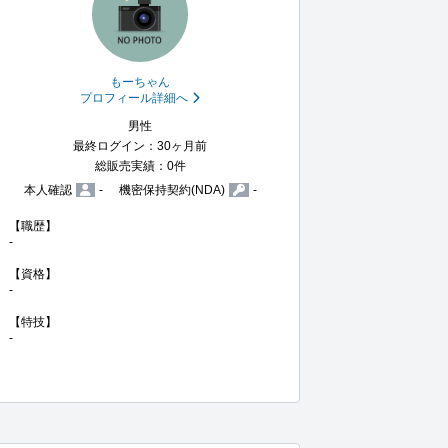
もーちゃん
プロフィール詳細へ
男性
最終ログイン：30ヶ月前
総販売実績：0件
本人確認
-
機密保持契約(NDA)
-
【職歴】

-

【資格】

-

【特技】

-