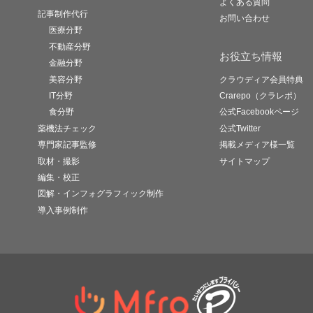
よくある質問
記事制作代行
お問い合わせ
医療分野
不動産分野
お役立ち情報
金融分野
美容分野
クラウディア会員特典
IT分野
Crarepo（クラレポ）
食分野
公式Facebookページ
薬機法チェック
公式Twitter
専門家記事監修
掲載メディア様一覧
取材・撮影
サイトマップ
編集・校正
図解・インフォグラフィック制作
導入事例制作