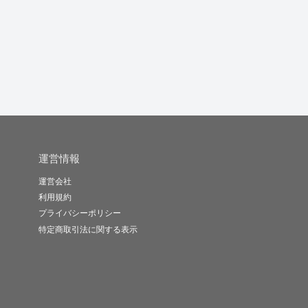
シピ考えます
ています
となど相談...
takash..
しおりんん
no0508
-
(0)
5,000円
-
(0)
10,000円
-
(0)
5,000円
運営情報
運営会社
利用規約
プライバシーポリシー
特定商取引法に関する表示