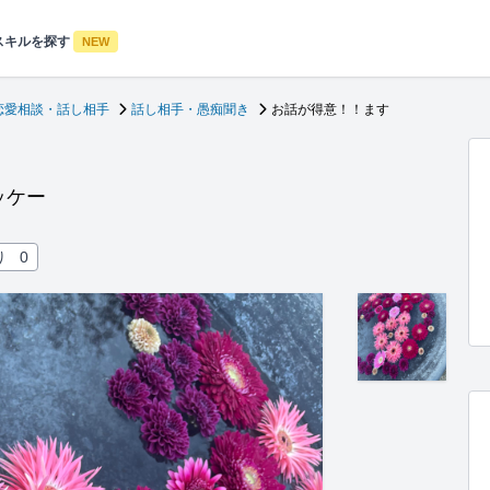
スキルを探す
NEW
恋愛相談・話し相手
話し相手・愚痴聞き
お話が得意！！ます
ッケー
り
0