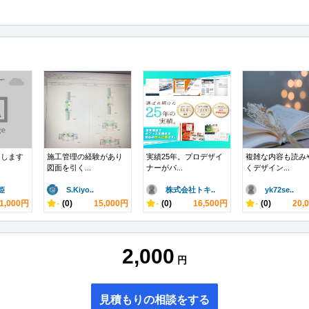
たします
施工管理の経験があり
実績25年。プロデザイ
複雑な内容も読み
図面を引く...
ナーがパ...
くデザイン...
姫
S.Kiyo..
株式会社トキ..
yk72se..
1,000円
-
(0)
15,000円
-
(0)
16,500円
-
(0)
20,
2,000
円
見積もりの相談をする