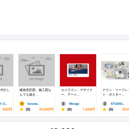
ド代行し
建築意匠図、施工図な
カメラマン、デザイナ
チラシ・リーフレ
んでも描き...
ー、アート...
ト・ポスター...
ロ..
koutar..
Minagi
STUDIO..
500円
-
(0)
25,000円
-
(0)
7,000円
-
(0)
20,