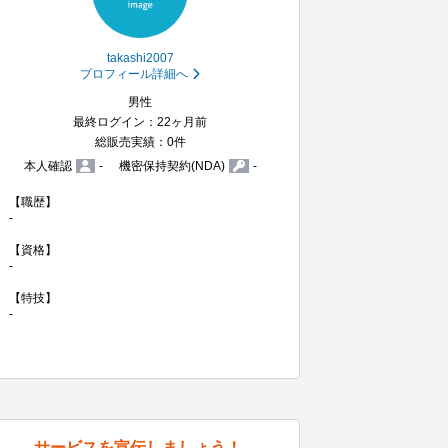
takashi2007
プロフィール詳細へ
男性
最終ログイン：22ヶ月前
総販売実績：0件
本人確認
-
機密保持契約(NDA)
-
【職歴】

-

【資格】

-

【特技】

-
サービスを宣伝しましょう！