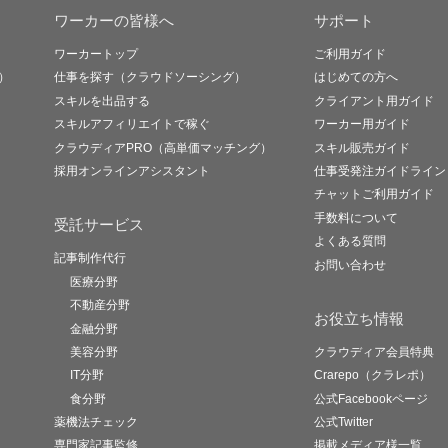
ワーカーの皆様へ
サポート
ワーカートップ
ご利用ガイド
）
仕事を探す（クラウドソーシング）
はじめての方へ
スキルを出品する
クライアント用ガイド
スキルアフィリエイトで稼ぐ
ワーカー用ガイド
クラウディアPRO（高単価マッチング）
スキル販売ガイド
採用オンラインアシスタント
仕事受発注ガイドライン
チャットご利用ガイド
手数料について
受託サービス
よくある質問
記事制作代行
お問い合わせ
医療分野
不動産分野
お役立ち情報
金融分野
美容分野
クラウディア会員特典
IT分野
Crarepo（クラレポ）
食分野
公式Facebookページ
薬機法チェック
公式Twitter
専門家記事監修
掲載メディア様一覧