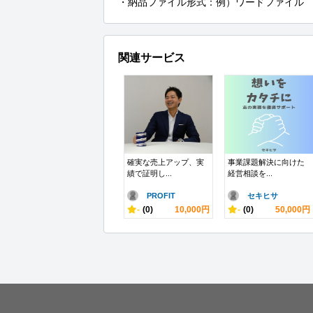
・納品ファイル形式：例）ワードファイル
関連サービス
確実な売上アップ、実
事業課題解決に向けた
績で証明し...
経営相談を...
PROFIT
セキヒサ
-
(0)
10,000円
-
(0)
50,000円