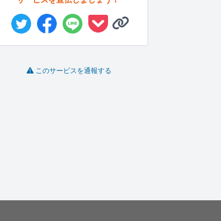
このサービスを通報する
株式会社電子定款・合
ExcelやAccessで、抽...
Excelが得意です。ます
I
同会社電子...
ポ
raykky..
hanax
つた行政書士..
-
(0)
5,000円
-
(0)
7,500円
-
(0)
6,000円