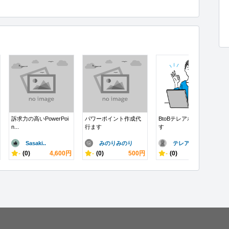
訴求力の高いPowerPoi
パワーポイント作成代
BtoBテレアポ代行しま
n...
行ます
す
Sasaki..
みのりみのり
テレアポさん
-
(0)
4,600円
-
(0)
500円
-
(0)
9,900円