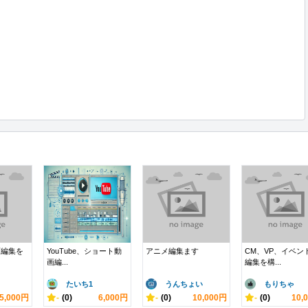
画編集を
YouTube、ショート動
アニメ編集ます
CM、VP、イベン
画編...
編集を構...
たいち1
うんちょい
もりちゃ
5,000円
-
(0)
6,000円
-
(0)
10,000円
-
(0)
10,