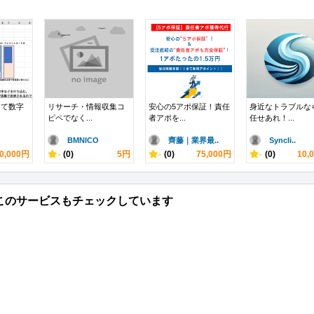
って数字
リサーチ・情報収集コ
安心の5アポ保証！責任
身近なトラブルな
ピペでなく...
者アポを...
任せあれ！...
BMNICO
齊藤｜業界最..
Syncli..
0,000円
-
(0)
5円
-
(0)
75,000円
-
(0)
10,
このサービスもチェックしています