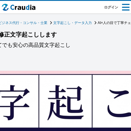
ログイン
ビジネス代行・コンサル・士業
文字起こし・データ入力
AI×人の目で丁寧チ
ク修正文字起こしします
てでも安心の高品質文字起こし