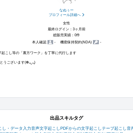
なぬぅー
プロフィール詳細へ
女性
最終ログイン：3ヶ月前
総販売実績：0件
本人確認
-
機密保持契約(NDA)
-
文字起こし等の「裏方ワーク」を丁寧に代行します

ざいます(❁ᴗ͈ˬᴗ͈)

出品スキルタグ
こし・データ入力
音声文字起こし
PDFからの文字起こし
テープ起こし
音