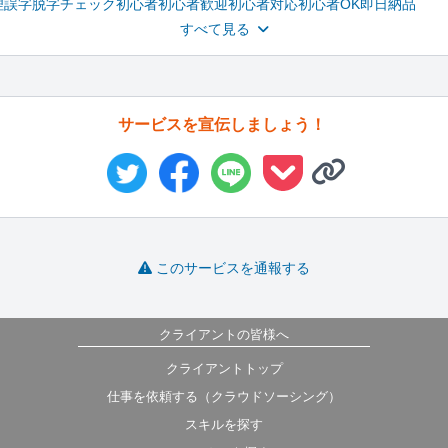
理
誤字脱字チェック
初心者
初心者歓迎
初心者対応
初心者OK
即日納品
すべて見る
サービスを宣伝しましょう！
このサービスを通報する
クライアントの皆様へ
クライアントトップ
仕事を依頼する（クラウドソーシング）
スキルを探す