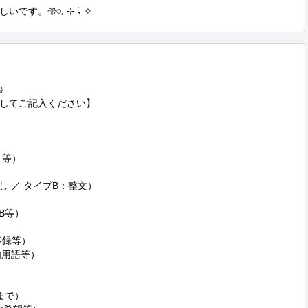
𑁍𓏸𓈒 ⊹ ࣪˖ ✧


してご記入ください】

等）

 ／ タイプB：整文）

等）

録等）

用語等）



で）
