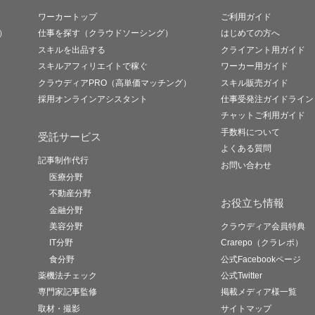
ワーカートップ
ご利用ガイド
）
仕事を探す（クラウドソーシング）
はじめての方へ
スキルを出品する
クライアント用ガイド
スキルアフィリエイトで稼ぐ
ワーカー用ガイド
クラウディアPRO（高単価マッチング）
スキル販売ガイド
採用オンラインアシスタント
仕事受発注ガイドライン
チャットご利用ガイド
手数料について
受託サービス
よくある質問
記事制作代行
お問い合わせ
医療分野
不動産分野
お役立ち情報
金融分野
美容分野
クラウディア会員特典
IT分野
Crarepo（クラレポ）
食分野
公式Facebookページ
薬機法チェック
公式Twitter
専門家記事監修
掲載メディア様一覧
取材・撮影
サイトマップ