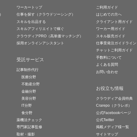
ワーカートップ
ご利用ガイド
）
仕事を探す（クラウドソーシング）
はじめての方へ
スキルを出品する
クライアント用ガイド
スキルアフィリエイトで稼ぐ
ワーカー用ガイド
クラウディアPRO（高単価マッチング）
スキル販売ガイド
採用オンラインアシスタント
仕事受発注ガイドライン
チャットご利用ガイド
手数料について
受託サービス
よくある質問
記事制作代行
お問い合わせ
医療分野
不動産分野
お役立ち情報
金融分野
美容分野
クラウディア会員特典
IT分野
Crarepo（クラレポ）
食分野
公式Facebookページ
薬機法チェック
公式Twitter
専門家記事監修
掲載メディア様一覧
取材・撮影
サイトマップ