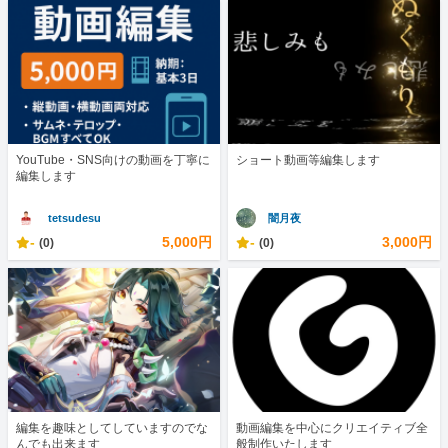
YouTube・SNS向けの動画を丁寧に
ショート動画等編集します
編集します
tetsudesu
闇月夜
-
5,000円
-
3,000円
(0)
(0)
編集を趣味としてしていますのでな
動画編集を中心にクリエイティブ全
んでも出来ます
般制作いたします