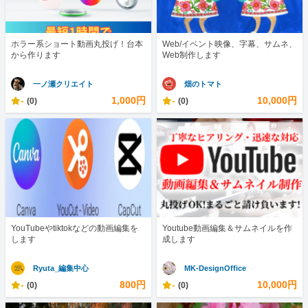
ホラー系ショート動画丸投げ！台本
Web/イベント映像、字幕、サムネ、
から作ります
Web制作します
一ノ瀬クリエイト
畑のトマト
-
1,000円
-
10,000円
(0)
(0)
YouTubeやtiktokなどの動画編集を
Youtube動画編集＆サムネイルを作
します
成します
Ryuta_編集中心
MK-DesignOffice
-
800円
-
10,000円
(0)
(0)