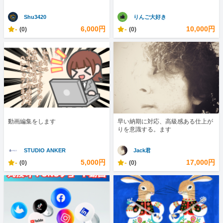
Shu3420
りんご大好き
-
6,000円
-
10,000円
(0)
(0)
動画編集をします
早い納期に対応、高級感ある仕上が
りを意識する。ます
STUDIO ANKER
Jack君
-
5,000円
-
17,000円
(0)
(0)