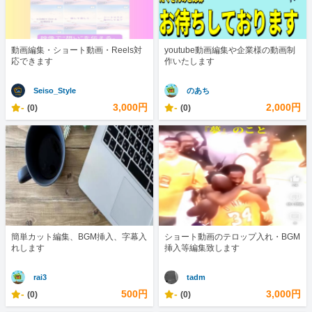
動画編集・ショート動画・Reels対
youtube動画編集や企業様の動画制
応できます
作いたします
Seiso_Style
のあち
-
3,000円
-
2,000円
(0)
(0)
簡単カット編集、BGM挿入、字幕入
ショート動画のテロップ入れ・BGM
れします
挿入等編集致します
rai3
tadm
-
500円
-
3,000円
(0)
(0)