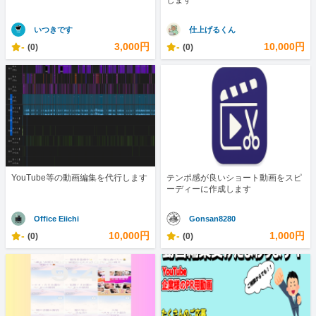
します
いつきです
仕上げるくん
-
3,000円
-
10,000円
(0)
(0)
YouTube等の動画編集を代行します
テンポ感が良いショート動画をスピ
ーディーに作成します
Office Eiichi
Gonsan8280
-
10,000円
-
1,000円
(0)
(0)