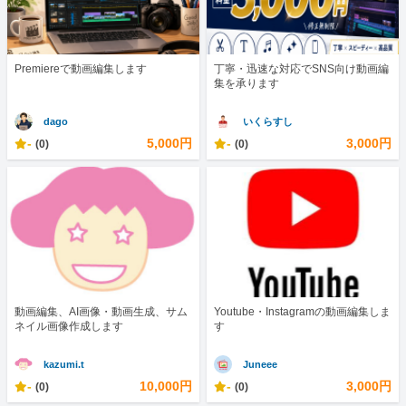
Premiereで動画編集します
丁寧・迅速な対応でSNS向け動画編
集を承ります
dago
いくらすし
-
5,000円
-
3,000円
(0)
(0)
動画編集、AI画像・動画生成、サム
Youtube・Instagramの動画編集しま
ネイル画像作成します
す
kazumi.t
Juneee
-
10,000円
-
3,000円
(0)
(0)