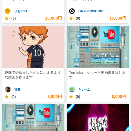
りお RIO
GRYDERWORKS
-
10,000円
-
15,000円
(0)
(0)
趣味で始めましたが目に止まるよう
YouTube、ショート動画編集致しま
な動画を作ります
す
音奏
たいち1
-
3,000円
-
6,000円
(0)
(0)