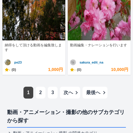
納得をして頂ける動画を編集致しま
動画編集・ナレーションを行います
す
pe23
sakura_edit_na
-
1,000円
-
10,000円
(0)
(0)
1
2
3
次へ
最後へ
動画・アニメーション・撮影の他のサブカテゴリ
から探す