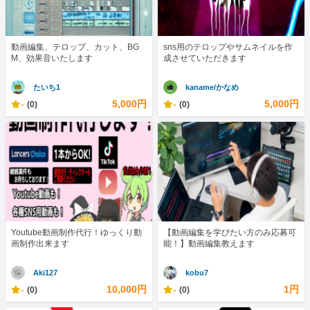
動画編集、テロップ、カット、BG
sns用のテロップやサムネイルを作
M、効果音いたします
成させていただきます
たいち1
kaname/かなめ
-
5,000円
-
5,000円
(0)
(0)
Youtube動画制作代行！ゆっくり動
【動画編集を学びたい方のみ応募可
画制作出来ます
能！】動画編集教えます
Aki127
kobu7
-
10,000円
-
1円
(0)
(0)