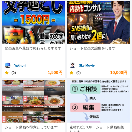
動画編集を最短で終わらせますます
ショート動画の編集をします
Yakitori
Sky Movie
-
1,500円
-
10,000円
(0)
(0)
ショート動画を得意としています
素材丸投げOK！ショート動画編集