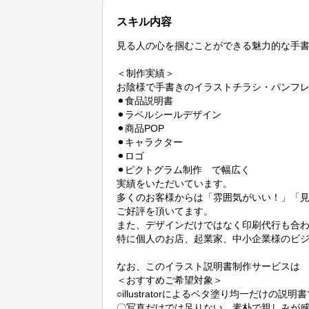
スキル内容
見る人の心を掴むことができる魅力的な手書
＜制作実績＞

お陰様で手書きのイラストチラシ・パンフレ
⚫︎食品説明書

⚫︎ラベルシールデザイン

⚫︎商品POP

⚫︎キャラクター

⚫︎ロゴ

⚫︎ピクトグラム制作　で幅広く

実績をいただいています。

多くのお客様からは「雰囲気がいい！」「見
ご好評を頂いてます。

また、デザインだけではなく印刷代行も合わ
特に個人のお店、起業家、中小企業様のビジ
なお、このイラスト説明書制作サービスは

＜おすすめご希望対象＞

○illustratorによるベタ塗り均一だけの
〇写真だけでは足りない、素朴で親しみが感