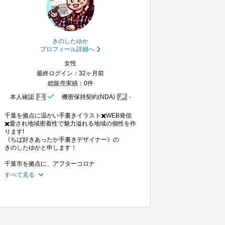
きのしたゆか
プロフィール詳細へ
女性
最終ログイン：32ヶ月前
総販売実績：0件
本人確認
機密保持契約(NDA)
-
千葉を拠点に温かい手書きイラスト✖️WEB発信
✖️愛され地域密着性で魅力溢れる地域の個性を作
ります!

《ちば好きあったか手書きデザイナー》の

きのしたゆかと申します！

千葉市を拠点に、アフターコロナ
すべて見る