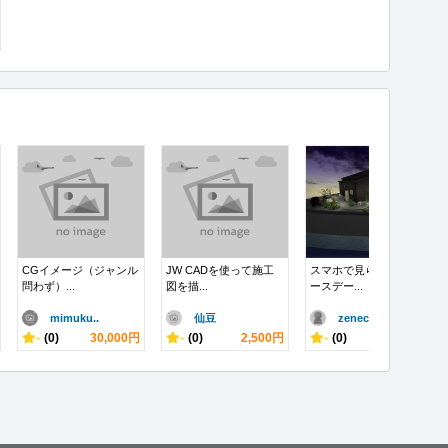
CGイメージ（ジャンル
JW CADを使って施工
スマホで見られる3Dパ
問わず）...
図を描...
ースデー...
mimuku..
仙豆
zeneco..
-
(0)
30,000円
-
(0)
2,500円
-
(0)
9,000円