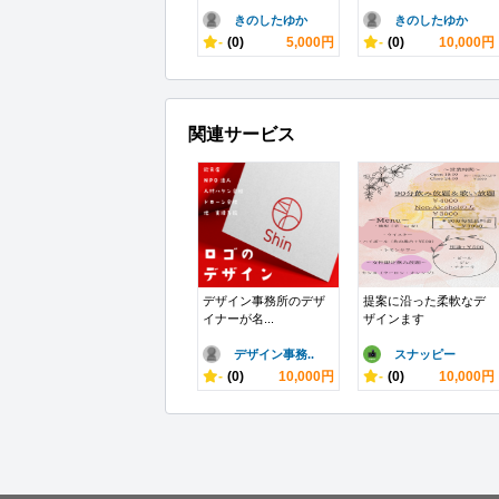
きのしたゆか
きのしたゆか
-
(0)
5,000円
-
(0)
10,000円
関連サービス
デザイン事務所のデザ
提案に沿った柔軟なデ
イナーが名...
ザインます
デザイン事務..
スナッピー
-
(0)
10,000円
-
(0)
10,000円