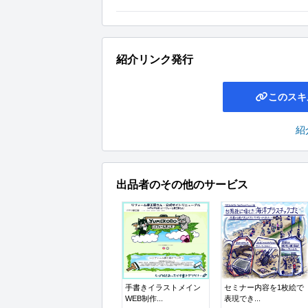
紹介リンク発行
このスキ
紹
出品者のその他のサービス
手書きイラストメイン
セミナー内容を1枚絵で
WEB制作...
表現でき...