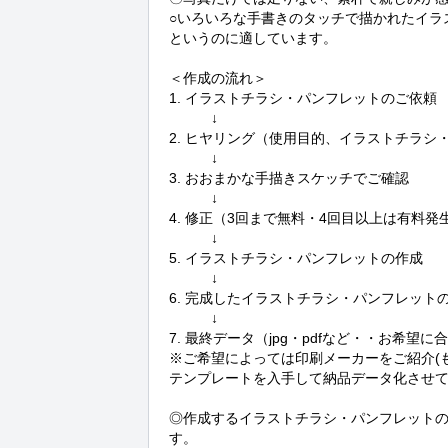
○いろいろな手書きのタッチで描かれたイラ
というのに適しています。

＜作成の流れ＞

1. イラストチラシ・パンフレットのご依頼

　　　↓

2. ヒヤリング（使用目的、イラストチラシ
　　　↓

3. おおまかな手描きスケッチでご確認

　　　↓　

4. 修正（3回まで無料・4回目以上は有料発生
　　　↓

5. イラストチラシ・パンフレットの作成

　　　↓

6. 完成したイラストチラシ・パンフレットの
　　　↓

7. 最終データ（jpg・pdfなど・・お希望に
※ご希望によっては印刷メーカーをご紹介(も
テンプレートを入手して納品データ化させて
◎作成するイラストチラシ・パンフレットの
す。
