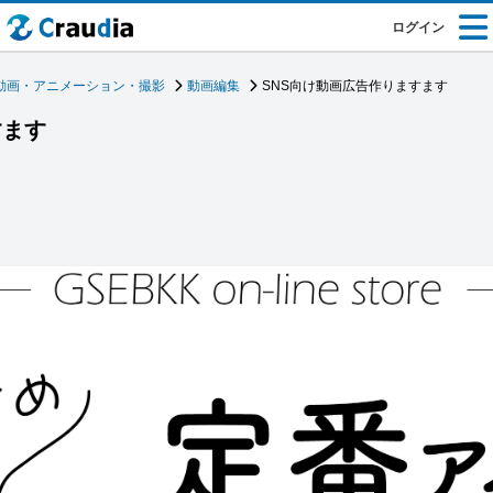
ログイン
動画・アニメーション・撮影
動画編集
SNS向け動画広告作りますます
すます