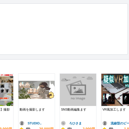
門】撮影
動画を撮影します
SNS動画編集ます
VR風加工します
STUDIO..
ろひさま
流線型のビー.