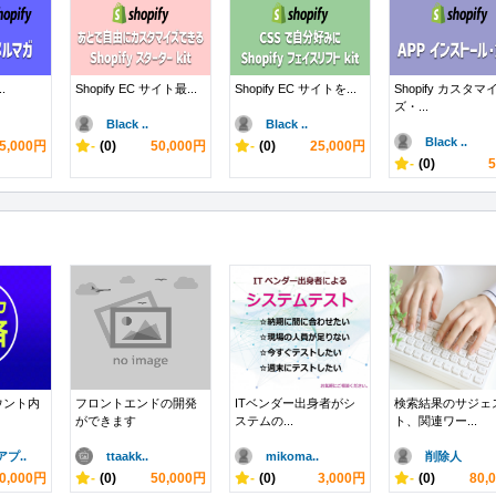
..
Shopify EC サイト最...
Shopify EC サイトを...
Shopify カスタマ
ズ・...
Black ..
Black ..
Black ..
5,000円
-
(0)
50,000円
-
(0)
25,000円
-
(0)
ウント内
フロントエンドの開発
ITベンダー出身者がシ
検索結果のサジェ
ができます
ステムの...
ト、関連ワー...
プ..
ttaakk..
mikoma..
削除人
0,000円
-
(0)
50,000円
-
(0)
3,000円
-
(0)
80,