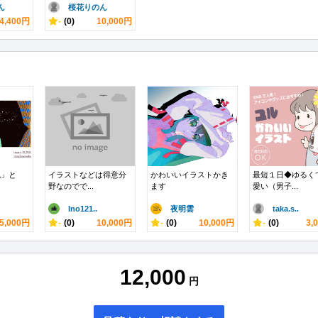
ん
桜花りのん
4,400円
-
(0)
10,000円
色」と
イラストなどは得意分
かわいいイラストかき
最短１日◆ゆるく
野なのでで...
ます
愛い（男子...
Ino121..
夜明雲
taka.s..
5,000円
-
(0)
10,000円
-
(0)
10,000円
-
(0)
3,
12,000
円