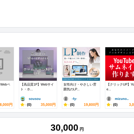
Webペ
【高品質1P】Webサイ
女性向け・やさしい雰
【クリックUP】Yo
ト・ホ...
囲気のLP...
e...
sousou
-fy-
mizuno..
8,000円
-
(0)
35,000円
-
(0)
19,800円
-
(0)
3,
30,000
円