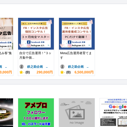
込み客”集
自分で広告運用！"３ヶ
Meta広告運用者育てま
月集中個...
す
 ..
鉄之助企画 ..
鉄之助企画 ..
0,000円
-
(0)
290,000円
-
(0)
6,500,000円