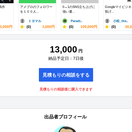
投稿作
アメブロのフォロワー
0→1のSNS立ち上げに
Googleマイビジ
を１００人...
強い運...
投げ...
トヨマル
Paradi..
小松_the..
3,000円
-
(0)
3,000円
-
(0)
100,000円
-
(0)
30,
13,000
円
納品予定日：7日後
見積もりの相談をする
見積もりの相談後に購入できます
出品者プロフィール