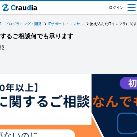
ログイン
IT・プログラミング・開発
ITサポート・コンサル
抱え込んだITインフラに関
関するご相談何でも承ります
能！