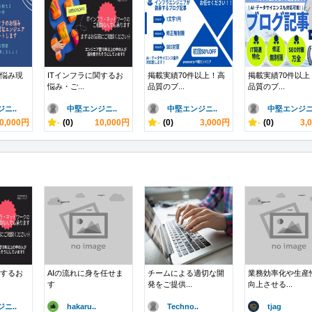
お悩み現
ITインフラに関するお
掲載実績70件以上！高
掲載実績70件以上
悩み・ご...
品質のブ...
品質のブ...
ニ..
中堅エンジニ..
中堅エンジニ..
中堅エンジニ.
0,000円
-
(0)
10,000円
-
(0)
3,000円
-
(0)
3,
関するお
AIの流れに身を任せま
チームによる適切な開
業務効率化や生産
す
発をご提供...
向上させる...
ニ..
hakaru..
Techno..
tjag