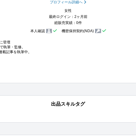
プロフィール詳細へ
女性
最終ログイン：2ヶ月前
総販売実績：0件
本人確認
機密保持契約(NDA)
に登壇

feで執筆・監修。

連載記事を執筆中。

出品スキルタグ