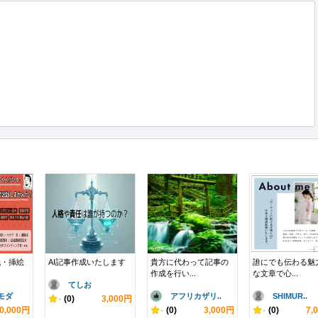
紙・挿絵
AI記事作成いたします
貴方に代わって記事の
誰にでも伝わる魅
作成を行い...
な文章で心...
てしお
モダ
アフリカザリ..
SHIMUR..
-
(0)
3,000円
0,000円
-
(0)
3,000円
-
(0)
7,