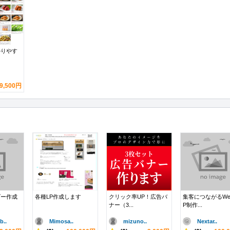
かりやす
9,500円
ダー作成
各種LP作成します
クリック率UP！広告バ
集客につながるWe
ナー（3...
P制作...
..
Mimosa..
mizuno..
Nextar..