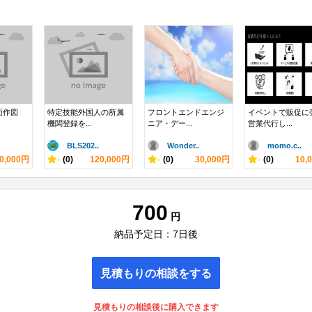
図面作図
特定技能外国人の所属
フロントエンドエンジ
イベントで販促に
機関登録を...
ニア・デー...
営業代行し...
BLS202..
Wonder..
momo.c..
0,000円
-
(0)
120,000円
-
(0)
30,000円
-
(0)
10,
700
円
納品予定日：7日後
見積もりの相談をする
見積もりの相談後に購入できます