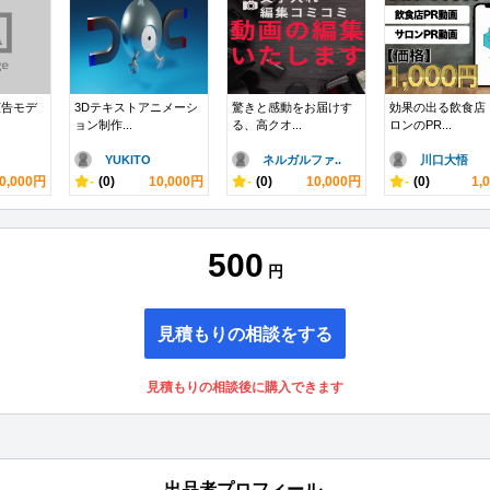
広告モデ
3Dテキストアニメーシ
驚きと感動をお届けす
効果の出る飲食店
ョン制作...
る、高クオ...
ロンのPR...
YUKITO
ネルガルファ..
川口大悟
0,000円
-
(0)
10,000円
-
(0)
10,000円
-
(0)
1,
500
円
見積もりの相談をする
見積もりの相談後に購入できます
出品者プロフィール