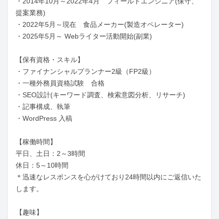
・2014年10月～2022年4月　フィールドエンジニア(保守、
提案業務)

・2022年5月～現在　食品メーカー(製造オペレーター)

・2025年5月～ Webライター活動開始(副業)

【保有資格・スキル】

・ファイナンシャルプランナー2級（FP2級）

・一種外務員資格試験　合格

・SEO設計(キーワード調査、検索意図分析、リサーチ)

・記事構成、執筆

・WordPress 入稿

【稼働時間】

平日、土日：2～3時間

休日：5～10時間

＊迅速なレスポンスを心がけており24時間以内にご返信いた
します。

【趣味】
