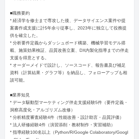
■職務要約

* 経済学を修士まで専攻した後、データサイエンス案件や提
案書作成支援に計5年余り従事し、2023年に独立して役務提
供を確立した。

* 分析要件定義からダッシュボード構築、機械学習モデル搭
載、施策効果検証、品質改善立案、DX内製化指導までの伴走
支援を得意とする。

* オーダーメイドで設計し、ソースコード、報告書及び補足
資料（計算結果・グラフ等）を納品し、フォローアップも相
談可能。

■業界知見

* データ駆動型マーケティング伴走支援経験5件（要件定義・
洞察高度化・アルゴリズム改修）

* 分析精度審査経験4件（性能改善・設計助言・品質評価）

* 法人研修経験4件（演習添削・教材制作・実習補助）

* 指導経験100名以上（Python/R/Google Colaboratory/Googl