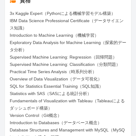
資格
3x Kaggle Expert（Pythonによる機械学習モデル構築）

IBM Data Science Professional Certificate（データサイエン
ス知識）

Introduction to Machine Learning（機械学習）

Exploratory Data Analysis for Machine Learning（探索的デー
タ分析）

Supervised Machine Learning: Regression（回帰問題）

Supervised Machine Learning: Classification（分類問題）

Practical Time Series Analysis（時系列分析）

Overview of Data Visualization（データ可視化）

SQL for Statistics Essential Training（SQL知識）

Statistics with SAS（SASによる統計分析）

Fundamentals of Visualization with Tableau（Tableauによる
ダッシュボード構築）

Version Control（Git概念）

Introduction to Databases（データベース概念）

Database Structures and Management with MySQL（MySQ