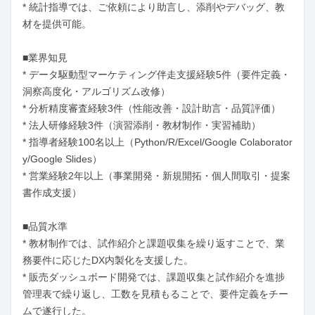
* 統計指導では、ご依頼により助言し、添削やデバッグ、教
材を提供可能。

■業界知見

* データ駆動型マーケティング伴走支援経験5件（要件定義・
洞察高度化・アルゴリズム改修）

* 分析精度審査経験3件（性能改善・設計助言・品質評価）

* 法人研修経験3件（演習添削・教材制作・実習補助）

* 指導者経験100名以上（Python/R/Excel/Google Colaborator
y/Google Slides）

* 営業経験2年以上（事業開発・新規開拓・個人間取引・提案
書作成支援）

■品質水準

* 教材制作では、試作紹介と課題収集を繰り返すことで、業
務要件に応じたDX内製化を支援した。

* 販売ダッシュボード開発では、課題収集と試作紹介を進捗
管理表で繰り返し、工数を見積もることで、要件定義をチー
ムで遂行した。
