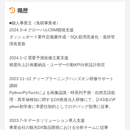
職歴
■個人事業主（免税事業者）

2024.3~4 グローバルCRM開発支援

ダッシュボード要件定義書作成・SQL処理高速化・進捗管
理表更新

2024.1~2 需要予測改修立案支援

精度向上計画書納品・ユーザー行動KPI分析設計助言

2023.11~12 ディープラーニングハンズオン研修サポート
講師

Python/PyTorchによる画像認識・時系列予測・自然言語処
理・異常値検知に関するDX推進法人研修にて、計43名のP
ython初学者に準委任契約としてのデバッグ指導に従事。

2023.7~9 データソリューション導入支援

事業会社の観光DX製品開発における分析チームに従事