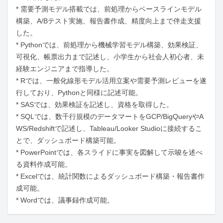
* 需要予測モデル搭載では、前処理からベースラインモデル
構築、A/Bテスト実施、報告書作成、精度向上まで伴走支援
した。

* Pythonでは、前処理から機械学習モデル構築、効果検証、
可視化、帳票出力まで記述し、小学生から社会人初心者、未
経験エンジニアまで指導した。

* Rでは、一般化線形モデル活用立案や需要予測レビューを遂
行しており、Pythonと同様に記述可能。

* SASでは、効果検証を記述し、資格を取得した。

* SQLでは、数千行規模のデータマートをGCP/BigQueryやA
WS/Redshiftで記述し、Tableau/Looker Studioに接続するこ
とで、ダッシュボード構築可能。

* PowerPointでは、各スライドに事実を図解して示唆を述べ
る資料作成可能。

* Excelでは、統計関数によるダッシュボード構築・報告書作
成可能。

* Wordでは、議事録作成可能。