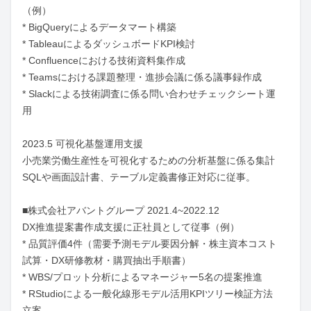
（例）

* BigQueryによるデータマート構築

* TableauによるダッシュボードKPI検討

* Confluenceにおける技術資料集作成

* Teamsにおける課題整理・進捗会議に係る議事録作成

* Slackによる技術調査に係る問い合わせチェックシート運
用

2023.5 可視化基盤運用支援

小売業労働生産性を可視化するための分析基盤に係る集計
SQLや画面設計書、テーブル定義書修正対応に従事。

■株式会社アバントグループ 2021.4~2022.12

DX推進提案書作成支援に正社員として従事（例）

* 品質評価4件（需要予測モデル要因分解・株主資本コスト
試算・DX研修教材・購買抽出手順書）

* WBS/プロット分析によるマネージャー5名の提案推進

* RStudioによる一般化線形モデル活用KPIツリー検証方法
立案
