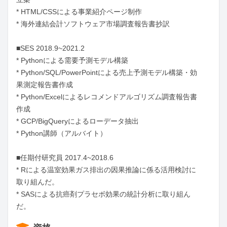
* HTML/CSSによる事業紹介ページ制作

* 海外連結会計ソフトウェア市場調査報告書抄訳

■SES 2018.9~2021.2

* Pythonによる需要予測モデル構築

* Python/SQL/PowerPointによる売上予測モデル構築・効
果測定報告書作成

* Python/Excelによるレコメンドアルゴリズム調査報告書
作成

* GCP/BigQueryによるローデータ抽出

* Python講師（アルバイト）

■任期付研究員 2017.4~2018.6

* Rによる温室効果ガス排出の因果推論に係る活用検討に
取り組んだ。

* SASによる抗癌剤プラセボ効果の統計分析に取り組ん
だ。