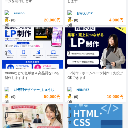
ージを制作します
します
kasebo
おかえり12
-
20,000円
-
4,000円
(0)
(0)
studioなどで低単価＆高品質なLPを
LP制作・ホームページ制作｜丸投げ
制作しますます
OKできます
LP専門デザイナー_しゅうじ
HRNR37
-
50,000円
-
10,000円
(0)
(0)