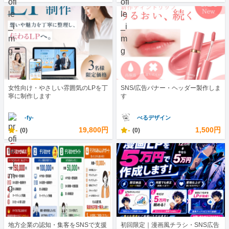
女性向け・やさしい雰囲気のLPを丁
SNS/広告バナー・ヘッダー製作しま
寧に制作します
す
-fy-
べるデザイン
-
19,800円
-
1,500円
(0)
(0)
地方企業の認知・集客をSNSで支援
初回限定｜漫画風チラシ・SNS広告