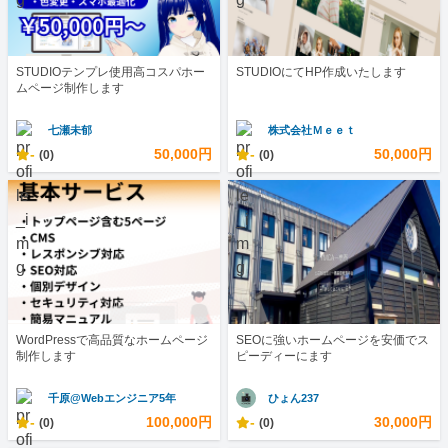
STUDIOテンプレ使用高コスパホー
STUDIOにてHP作成いたします
ムページ制作します
七瀬未郁
株式会社Ｍｅｅｔ
-
50,000円
-
50,000円
(0)
(0)
WordPressで高品質なホームページ
SEOに強いホームページを安価でス
制作します
ピーディーにます
千原@Webエンジニア5年
ひょん237
-
100,000円
-
30,000円
(0)
(0)