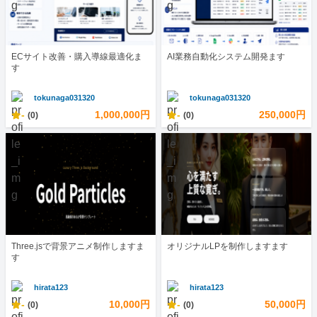
ECサイト改善・購入導線最適化ま
AI業務自動化システム開発ます
す
tokunaga031320
tokunaga031320
-
1,000,000円
-
250,000円
(0)
(0)
Three.jsで背景アニメ制作しますま
オリジナルLPを制作しますます
す
hirata123
hirata123
-
10,000円
-
50,000円
(0)
(0)