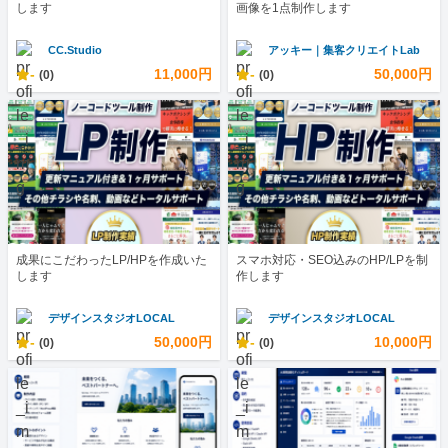
します
画像を1点制作します
CC.Studio
アッキー｜集客クリエイトLab
-
11,000円
-
50,000円
(0)
(0)
成果にこだわったLP/HPを作成いた
スマホ対応・SEO込みのHP/LPを制
します
作します
デザインスタジオLOCAL
デザインスタジオLOCAL
-
50,000円
-
10,000円
(0)
(0)