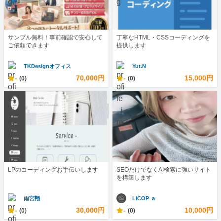
サンプル無料！事前確認で安心して
丁寧なHTML・CSSコーディングを
ご依頼できます
提供します
TKDesignオフィス
Yut.N
-
70,000円
-
15,000円
(0)
(0)
LPのコーディングお手伝いします
SEOだけでなくAI検索に強いサイト
を構築します
雨宮翔
LiCOP_a
-
30,000円
-
10,000円
(0)
(0)