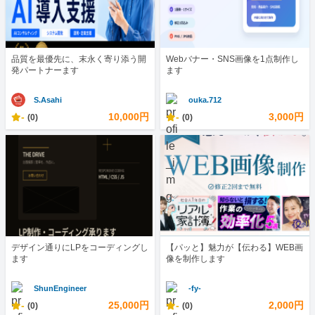
品質を最優先に、末永く寄り添う開
Webバナー・SNS画像を1点制作し
発パートナーます
ます
S.Asahi
ouka.712
-
10,000円
-
3,000円
(0)
(0)
デザイン通りにLPをコーディングし
【パッと】魅力が【伝わる】WEB画
ます
像を制作します
ShunEngineer
-fy-
-
25,000円
-
2,000円
(0)
(0)