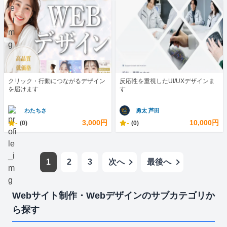
クリック・行動につながるデザイン
反応性を重視したUI/UXデザインま
を届けます
す
わたちさ
勇太 芦田
-
3,000円
-
10,000円
(0)
(0)
1
2
3
次へ
最後へ
Webサイト制作・Webデザインのサブカテゴリか
ら探す