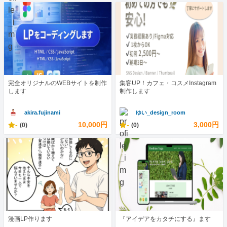
完全オリジナルのWEBサイトを制作
集客UP！カフェ・コスメInstagram
します
制作します
akira.fujinami
ゆい_design_room
-
10,000円
-
3,000円
(0)
(0)
漫画LP作ります
『アイデアをカタチにする』ます