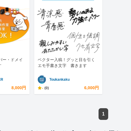
バー・ドメイ
ベクター入稿！グッと目を引く
す
エモ手書き文字 書きます
ER
Toukankaku
8,000円
-
6,000円
(0)
1