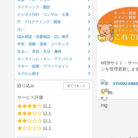
ライティング・翻訳
ビジネス代行・コンサル・士業
IT・プログラミング・開発
占い
悩み相談・恋愛相談・話し相手
学習・就職・資格・コーチング
住まい・美容・生活・趣味
オンラインレッスン・アドバイス
WEBサイト・サー
マネー・副業・アフィリエイト
ンを管理更新しま
タグから探す
STUDIO ANK
絞り込み
全てリセット
-
(0)
サービス評価
以上
以上
以上
以上