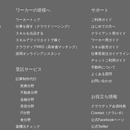
ワーカーの皆様へ
サポート
ワーカートップ
ご利用ガイド
）
仕事を探す（クラウドソーシング）
はじめての方へ
スキルを出品する
クライアント用ガイド
スキルアフィリエイトで稼ぐ
ワーカー用ガイド
クラウディアPRO（高単価マッチング）
スキル販売ガイド
採用オンラインアシスタント
仕事受発注ガイドライン
チャットご利用ガイド
手数料について
受託サービス
よくある質問
記事制作代行
お問い合わせ
医療分野
不動産分野
お役立ち情報
金融分野
美容分野
クラウディア会員特典
IT分野
Crarepo（クラレポ）
食分野
公式Facebookページ
薬機法チェック
公式Twitter