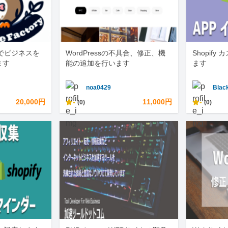
でビジネスを
WordPressの不具合、修正、機
Shopif
ます
能の追加を行います
ます
noa0429
Blac
20,000円
-
11,000円
-
(0)
(0)