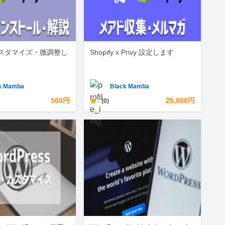
y カスタマイズ・微調整し
Shopify x Privy 設定します
k Mamba
Black Mamba
500円
-
25,000円
(0)