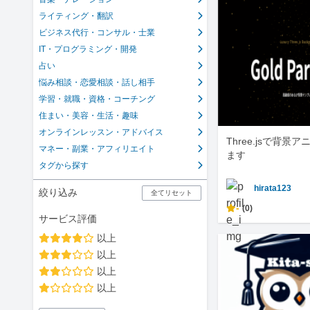
ライティング・翻訳
ビジネス代行・コンサル・士業
IT・プログラミング・開発
占い
悩み相談・恋愛相談・話し相手
学習・就職・資格・コーチング
住まい・美容・生活・趣味
オンラインレッスン・アドバイス
Three.jsで背景
マネー・副業・アフィリエイト
ます
タグから探す
hirata123
絞り込み
全てリセット
-
(0)
サービス評価
以上
以上
以上
以上