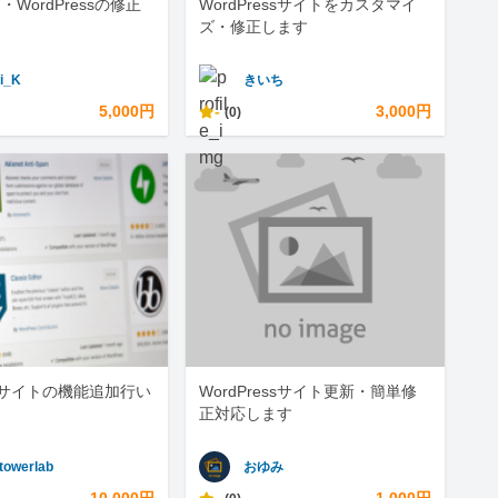
・WordPressの修正
WordPressサイトをカスタマイ
ズ・修正します
i_K
きいち
5,000円
-
3,000円
(0)
essサイトの機能追加行い
WordPressサイト更新・簡単修
正対応します
towerlab
おゆみ