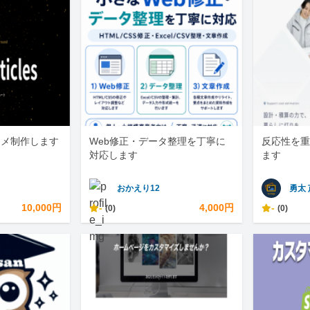
アニメ制作します
Web修正・データ整理を丁寧に
反応性を重
対応します
ます
おかえり12
勇太
10,000円
-
4,000円
-
(0)
(0)