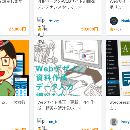
e.me 設定します
PHPベースのWEBサイトの開発
Webサイト
メンテナンスやってます
承ります
ナマオ
Naok
25,000円
-
50,000円
-
(0)
(0)
」によるデータ移行
Webサイト修正・更新、PPT作
wordpr
成・精美を請け負います
ます
cn_b
ivory