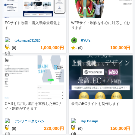
ECサイト改善・購入導線最適化ま
WEBサイト制作を中心に対応してお
す
ります
tokunaga031320
RYU’s
-
1,000,000円
-
100,000円
(0)
(0)
CMSを活用し運用を重視したECサ
最高のECサイトを制作します
イト制作ができます
アンソニータカハシ
Ugi Design
-
220,000円
-
150,000円
(0)
(0)