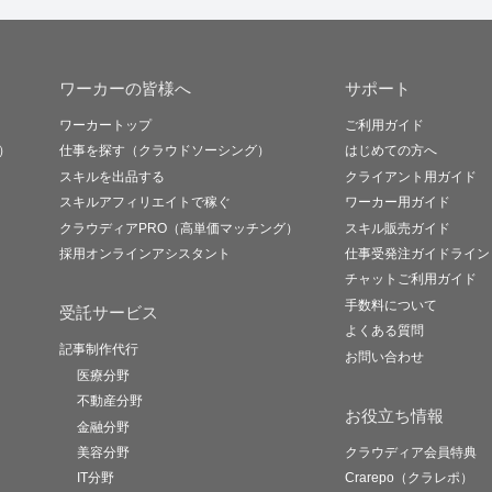
ワーカーの皆様へ
サポート
ワーカートップ
ご利用ガイド
）
仕事を探す（クラウドソーシング）
はじめての方へ
スキルを出品する
クライアント用ガイド
スキルアフィリエイトで稼ぐ
ワーカー用ガイド
クラウディアPRO（高単価マッチング）
スキル販売ガイド
採用オンラインアシスタント
仕事受発注ガイドライン
チャットご利用ガイド
手数料について
受託サービス
よくある質問
記事制作代行
お問い合わせ
医療分野
不動産分野
お役立ち情報
金融分野
美容分野
クラウディア会員特典
IT分野
Crarepo（クラレポ）