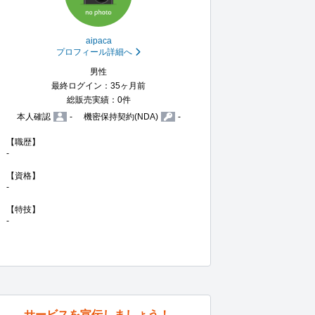
aipaca
プロフィール詳細へ
男性
最終ログイン：35ヶ月前
総販売実績：0件
本人確認
-
機密保持契約(NDA)
-
【職歴】

-

【資格】

-

【特技】

-
サービスを宣伝しましょう！