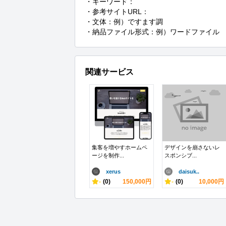
・キーワード：

・参考サイトURL：

・文体：例）ですます調

・納品ファイル形式：例）ワードファイル
関連サービス
集客を増やすホームペ
デザインを崩さないレ
ージを制作...
スポンシブ...
xerus
daisuk..
-
(0)
150,000円
-
(0)
10,000円