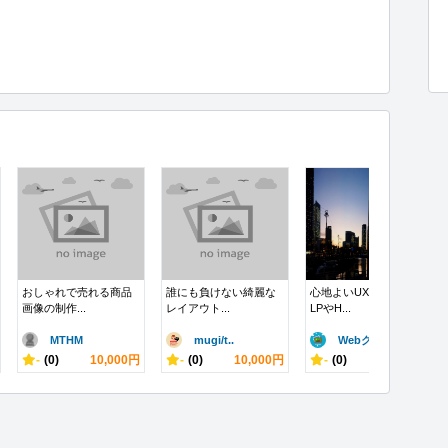
おしゃれで売れる商品
誰にも負けない綺麗な
心地よいUXを意識した
画像の制作...
レイアウト...
LPやH...
MTHM
mugi/t..
Webクリエ..
-
(0)
10,000円
-
(0)
10,000円
-
(0)
10,000円