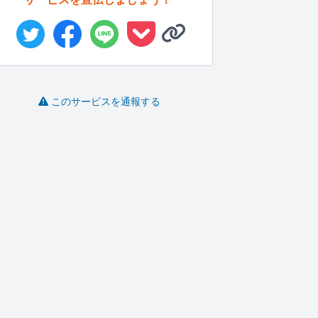
このサービスを通報する
ホームページの文字修
「もっと売れるはずな
地方企業の認知・集客
Y
正や画像の...
のに」をL...
をSNSで...
N.
poko12
いしたか
CC.Stu..
-
(0)
5,000円
-
(0)
80,000円
-
(0)
11,000円