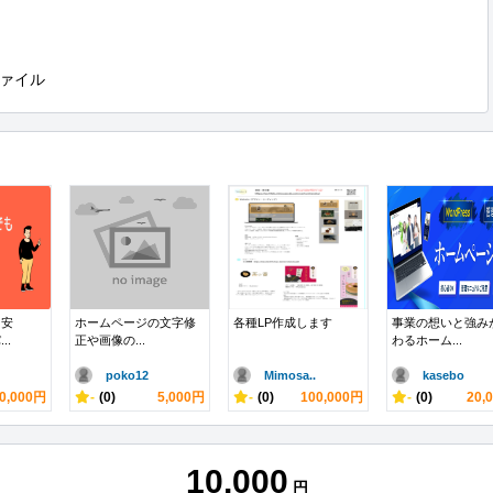
ァイル
も安
ホームページの文字修
各種LP作成します
事業の想いと強み
..
正や画像の...
わるホーム...
poko12
Mimosa..
kasebo
0,000円
-
(0)
5,000円
-
(0)
100,000円
-
(0)
20,
10,000
円