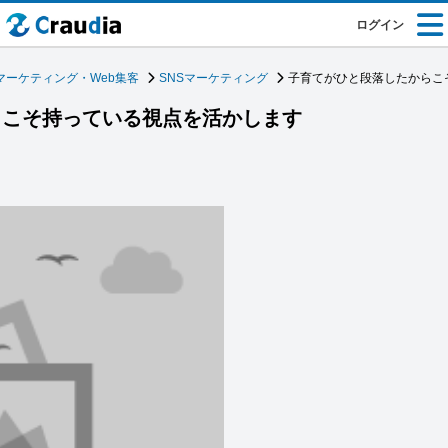
ログイン
マーケティング・Web集客
SNSマーケティング
子育てがひと段落したからこ
らこそ持っている視点を活かします