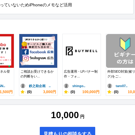
ていないためiPhoneのメモなど活用
ンネル登
ご相談お受けできるか
広告運用・LPバナー制
外部SEO対策(被
の判断をい...
作・フォ...
ク)をご...
N..
鉄之助企画 ..
shingo..
taro07..
1,500円
-
(0)
3,000円
-
(0)
100,000円
-
(0)
10,
10,000
円
見積もりの相談をする