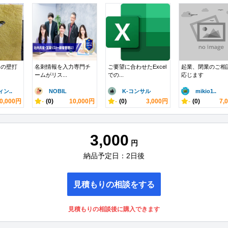
回の壁打
名刺情報を入力専門チ
ご要望に合わせたExcel
起業、閉業のご相
ームがリス...
での...
応じます
ン..
NOBIL
K-コンサル
mikio1..
0,000円
-
(0)
10,000円
-
(0)
3,000円
-
(0)
7,
3,000
円
納品予定日：2日後
見積もりの相談をする
見積もりの相談後に購入できます