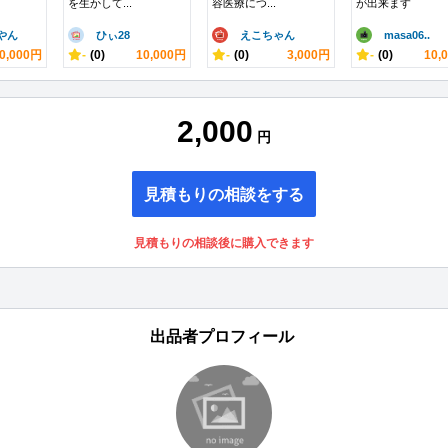
を生かして...
容医療につ...
が出来ます
やん
ひぃ28
えこちゃん
masa06..
0,000円
-
(0)
10,000円
-
(0)
3,000円
-
(0)
10,
2,000
円
見積もりの相談をする
見積もりの相談後に購入できます
出品者プロフィール