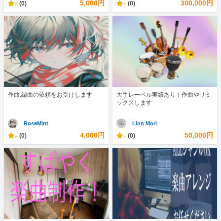
-
5,000円
-
300,000円
(0)
(0)
作曲.編曲の依頼をお受けします
大手レーベル実績あり！作曲やリミ
ックスします
RoseMint
Linn Mori
-
4,000円
-
50,000円
(0)
(0)