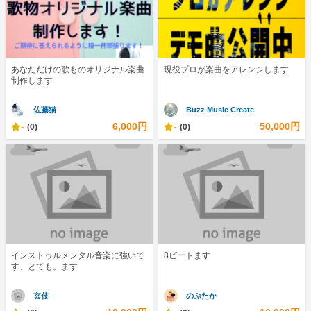
あなただけの歌ものオリジナル楽曲
現役プロが楽曲をアレンジします
制作します
佐藤猫
Buzz Music Create
-
6,000円
-
50,000円
(0)
(0)
インストゥルメンタル音楽に強いで
8ビートます
す、とても。ます
玄伎
のぶたか