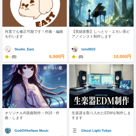
何度でも修正可能です！作曲・編曲
【実績多数】しっとり・エモい系ピ
を行います
アノインスト制作します
Studio_East
toto0023
-
6,000円
-
10,000円
(0)
(0)
オリジナルAI楽曲制作 – 作詞・作
生楽器を取り入れたEDMを制作しま
曲・します
すます
GodOftheSeas Music
Ghost Light Tokyo