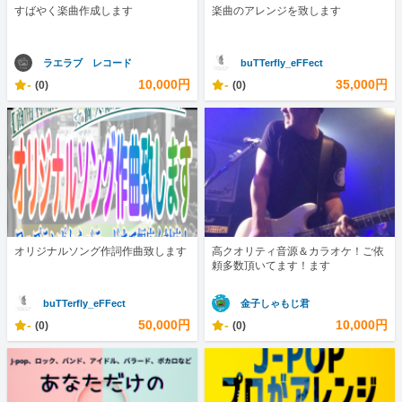
すばやく楽曲作成します
楽曲のアレンジを致します
ラエラブ レコード
buTTerfly_eFFect
-
10,000円
-
35,000円
(0)
(0)
オリジナルソング作詞作曲致します
高クオリティ音源＆カラオケ！ご依
頼多数頂いてます！ます
buTTerfly_eFFect
金子しゃもじ君
-
50,000円
-
10,000円
(0)
(0)