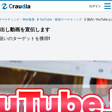
ログイン
マーケティング・Web集客
YouTube・動画マーケティング
国内✨YouTub
告を出し動画を宣伝します
狙いのターゲットを獲得❗