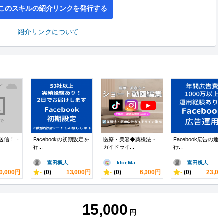
このスキルの紹介リンクを発行する
紹介リンクについて
動送信！ト
Facebookの初期設定を
医療・美容◆薬機法・
Facebook広告の
行...
ガイドライ...
行...
宮田楓人
klugMa..
宮田楓人
0,000円
-
(0)
13,000円
-
(0)
6,000円
-
(0)
23,
15,000
円