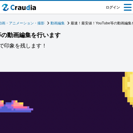
ログイン
動画・アニメーション・撮影
動画編集
最速！最安値！YouTube等の動画編
e等の動画編集を行います
で印象を残します！