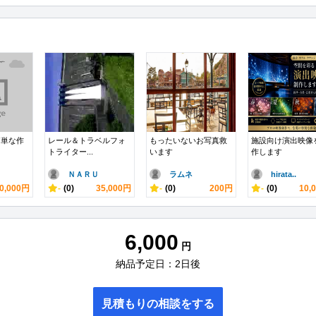
簡単な作
レール＆トラベルフォ
もったいないお写真救
施設向け演出映像
トライター...
います
作します
ＮＡＲＵ
ラムネ
hirata..
0,000円
-
(0)
35,000円
-
(0)
200円
-
(0)
10,
6,000
円
納品予定日：2日後
見積もりの相談をする