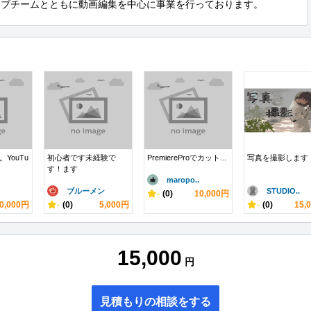
ィブチームとともに動画編集を中心に事業を行っております。
YouTu
初心者です未経験で
PremiereProでカット...
写真を撮影します
す！ます
maropo..
ブルーメン
STUDIO..
-
(0)
10,000円
0,000円
-
(0)
5,000円
-
(0)
15,
15,000
円
見積もりの相談をする