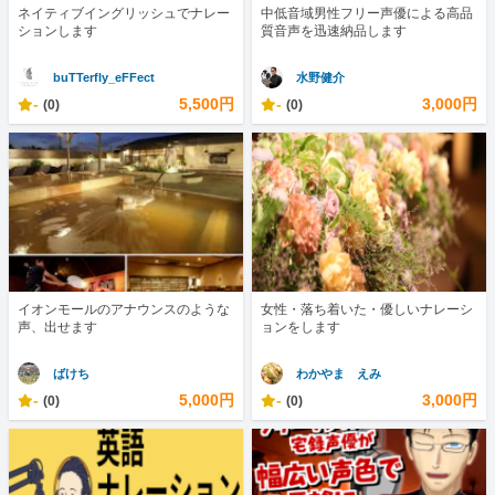
ネイティブイングリッシュでナレー
中低音域男性フリー声優による高品
ションします
質音声を迅速納品します
buTTerfly_eFFect
水野健介
-
5,500円
-
3,000円
(0)
(0)
イオンモールのアナウンスのような
女性・落ち着いた・優しいナレーシ
声、出せます
ョンをします
ばけち
わかやま えみ
-
5,000円
-
3,000円
(0)
(0)