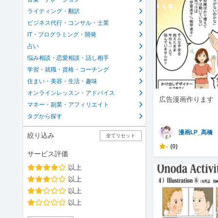
ライティング・翻訳
ビジネス代行・コンサル・士業
IT・プログラミング・開発
占い
悩み相談・恋愛相談・話し相手
学習・就職・資格・コーチング
住まい・美容・生活・趣味
オンラインレッスン・アドバイス
広告漫画作ります
マネー・副業・アフィリエイト
タグから探す
漫画LP_髙橋
絞り込み
全てリセット
-
(0)
サービス評価
以上
以上
以上
以上