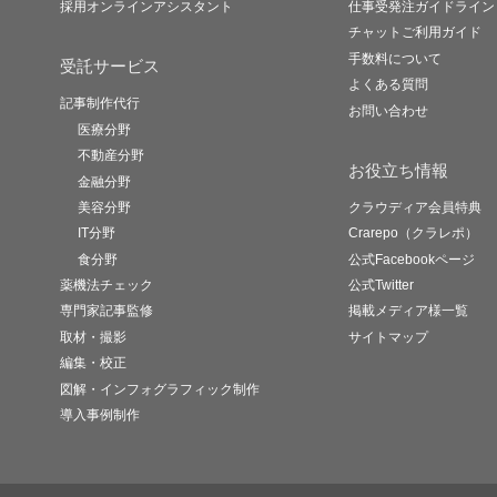
採用オンラインアシスタント
仕事受発注ガイドライン
チャットご利用ガイド
手数料について
受託サービス
よくある質問
記事制作代行
お問い合わせ
医療分野
不動産分野
お役立ち情報
金融分野
美容分野
クラウディア会員特典
IT分野
Crarepo（クラレポ）
食分野
公式Facebookページ
薬機法チェック
公式Twitter
専門家記事監修
掲載メディア様一覧
取材・撮影
サイトマップ
編集・校正
図解・インフォグラフィック制作
導入事例制作