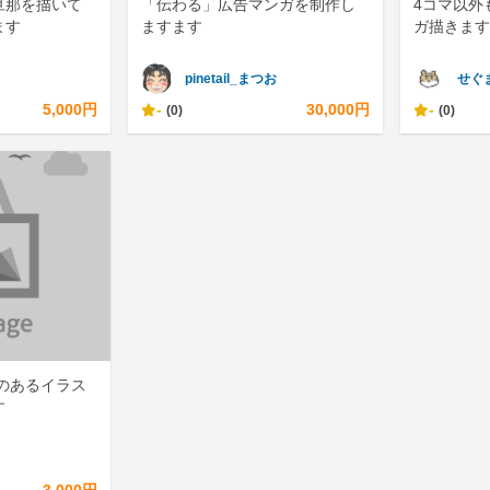
旦那を描いて
「伝わる」広告マンガを制作し
4コマ以外
ます
ますます
ガ描きます
pinetail_まつお
せぐ
5,000円
-
30,000円
-
(0)
(0)
力のあるイラス
す