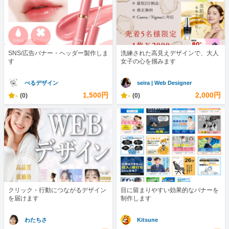
SNS/広告バナー・ヘッダー製作しま
洗練された高見えデザインで、大人
す
女子の心を掴みます
べるデザイン
seira | Web Designer
-
1,500円
-
2,000円
(0)
(0)
クリック・行動につながるデザイン
目に留まりやすい効果的なバナーを
を届けます
制作します
わたちさ
Kitsune