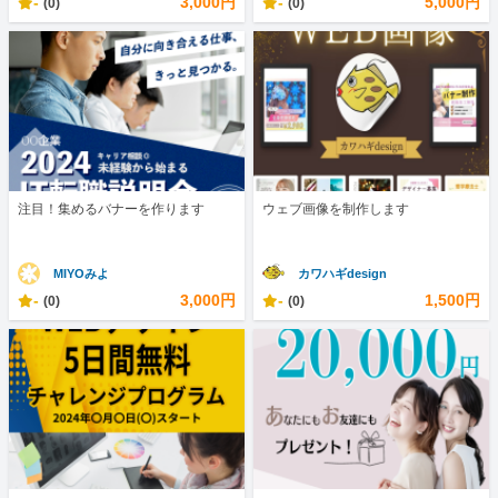
-
3,000円
-
5,000円
(0)
(0)
注目！集めるバナーを作ります
ウェブ画像を制作します
MIYOみよ
カワハギdesign
-
3,000円
-
1,500円
(0)
(0)