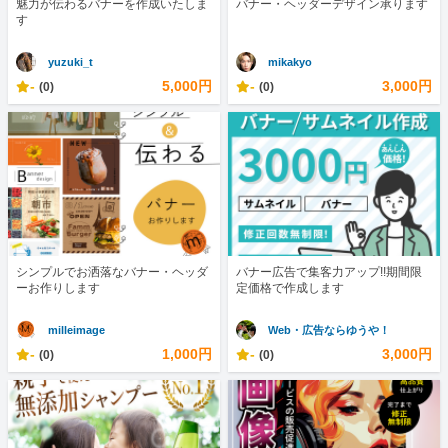
魅力が伝わるバナーを作成いたしま
バナー・ヘッダーデザイン承ります
す
yuzuki_t
mikakyo
-
5,000円
-
3,000円
(0)
(0)
シンプルでお洒落なバナー・ヘッダ
バナー広告で集客力アップ!!期間限
ーお作りします
定価格で作成します
milleimage
Web・広告ならゆうや！
-
1,000円
-
3,000円
(0)
(0)