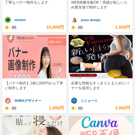
丁寧なバナー制作をします
WEB画像全般OK！実績が欲しいた
め最安値で制作します
wtnbm
yuuu design
-
10,000円
-
1,000円
(0)
(0)
【バナー制作】1枚1,000円から丁寧
必要な情報をすっきりとまとめたバ
に制作します
ナーを提供します
SHIRAデザイナー
シニョーリ
-
1,000円
-
3,000円
(0)
(0)