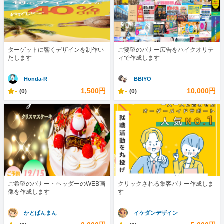
ターゲットに響くデザインを制作い
ご要望のバナー広告をハイクオリテ
たします
ィで作成します
Honda-R
BBIYO
-
1,500円
-
10,000円
(0)
(0)
ご希望のバナー・ヘッダーのWEB画
クリックされる集客バナー作成しま
像を作成します
す
かとぱんまん
イケダンデザイン