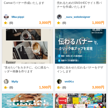
Canvaでバナー作成いたします
売れるためのSNSやECサイト用バ
ナーを作成いたします
Mka-pippi
_suzu_webdesigner
-
3,000円
-
1,000円
(0)
(0)
“見せたい”をカタチに。心に残るヘ
目的に合わせた伝わるバナーをデザ
ッダー画像を作ります
インします
Myily
vnt04.s
-
1,500円
-
3,000円
(0)
(0)