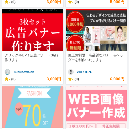
-
3,000円
-
5,000円
(0)
(0)
クリック率UP！広告バナー（3枚）
修正無制限！高品質なバナー＆ヘッ
作ります
ダーを制作いたします
mizunowalab
eDESIGN.
-
3,000円
-
6,000円
(0)
(0)