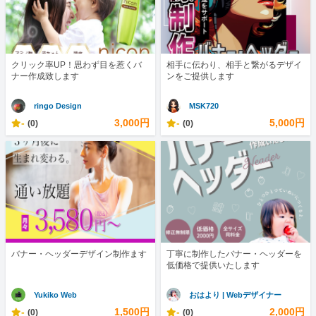
クリック率UP！思わず目を惹くバ
相手に伝わり、相手と繋がるデザイ
ナー作成致します
ンをご提供します
ringo Design
MSK720
-
3,000円
-
5,000円
(0)
(0)
バナー・ヘッダーデザイン制作ます
丁寧に制作したバナー・ヘッダーを
低価格で提供いたします
Yukiko Web
おはより | Webデザイナー
-
1,500円
-
2,000円
(0)
(0)