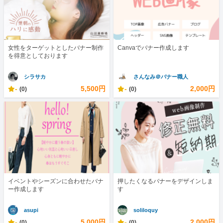
女性をターゲットとしたバナー制作
Canvaでバナー作成します
を得意としております
シラサカ
さんなみ＠バナー職人
-
5,500円
-
2,000円
(0)
(0)
イベントやシーズンに合わせたバナ
押したくなるバナーをデザインしま
ー作成します
す
asupi
soliloquy
-
5,000円
-
2,000円
(0)
(0)